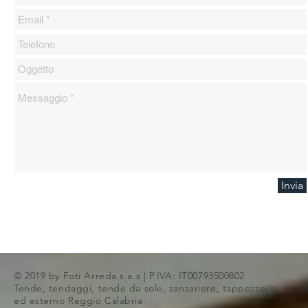
Invia
© 2019 by Foti Arreda s.a.s | P.IVA: IT00793500802
Tende, tendaggi, tende da sole, zanzariere, tappezzeria, arred
ed esterno Reggio Calabria.